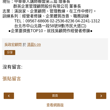
現任：中華華人講師聯盟第三屆 理事長
群英企業管理顧問股份有限公司 董事長
志業：演說家、企業顧問、管理教練，在工作中修行。
訓練系列：經營者修鍊、企業體質改善、職務訓練
TEL：09567-68606 02-2536-8236 04-2241-1312
台北市中山北路一段58號9樓(市民大道口)
●企業要擠進TOP10，就找吳顧問作經營者修鍊●
吳政宏顧問
於
清晨5:09
分享
沒有留言:
張貼留言
‹
›
首頁
查看網路版