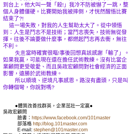
到台上，他大叫一聲「殺
!
」我冷不防被懗了一跳，整
個人身體僵硬。比賽開始我被摔倒，才恍然醒悟比賽
結束了
?!
這一場失敗，對我的人生幫助太大了。從中領悟
到：人生是鬥志不是技術；當鬥志喪失，技術無從發
揮。往後不論要做什麼事，都燃起鬥志再去衝，無往
不利。
失意
當時確實很嘔
!
事後回想真該感謝「輸了」。
如果我贏，可能現在還在擔任武術教練。沒有比當企
業顧問更受敬愛、而且吳政宏顧問對社會經濟的正面
影響，遠勝於武術教練。
所以順境、逆境凡事感恩。路沒有盡頭，只是叫
你轉個彎，你說對嗎
?
●體質改善找群英，企業茁壯一定贏●
吳政宏顧問
臉書：
https://www.facebook.com/101master
部落格
http://blog.101master.com
E-mail:
stephen@101master.com