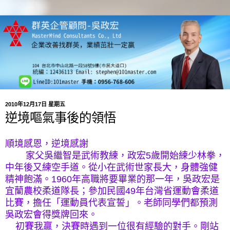
2010年12月17日 星期五
逆境嘔氣事後的領悟
順境感恩，逆境感謝
家父吳繼智是武術教練，政宏
5
歲開始練少林拳，
中年後又練空手道。從小在武術世家長大，身體強健
精神飽滿。
1960
年高職將要畢業的那一年，吳政宏是
宜蘭農校柔道隊長；參加民國
49
年台灣省運動會柔道
比賽，擔任「運動員代表宣誓」。老師同學們都預測
吳政宏會得獎牌回來。
初賽我贏，決賽時遇到一位很有經驗的對手。剛站