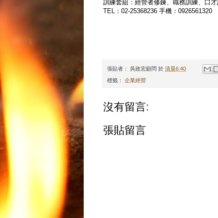
訓練套組：經營者修鍊、職務訓練、口才
TEL：02-25368236 手機：0926561320
張貼者：
吳政宏顧問
於
清晨6:40
標籤：
企業經營
沒有留言:
張貼留言