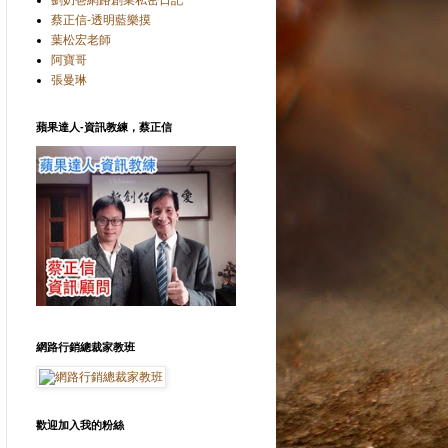
劉奶爸網路創業私密日記
蔡正信-透明藍樂摸
葉松宏老師
阿寶哥
張曼琳
蘋果達人-資訊教練，蔡正信
網路行銷總裁家教班
歡迎加入我的粉絲