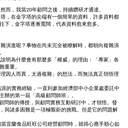
而，我當20年顧問之後，持續鑽研才通達。
，在金字塔的尖端有一個簡單的資料，許多資料都
往下，金字塔逐漸寬闊，代表資料愈來愈多。
演進呢？事物在尚未完全被瞭解時，都朝向複雜演
。
明為什麼會有那麼多「權威」的理由：「專家」各
難重重。
因人而異，太過複雜」的想法，而無法真正領悟理
涯的實務經驗，一直到參加經濟部中小企業處委託中
主辦的第一屆「高級顧問師班」。
顧問師的傳授，與顧問實務互動研討中，才領悟。發
，與諸多困難是一項極艱鉅的挑戰。但是它的問題解
當宜蘭食品旺旺公司經營顧問時，就得心應手順心如