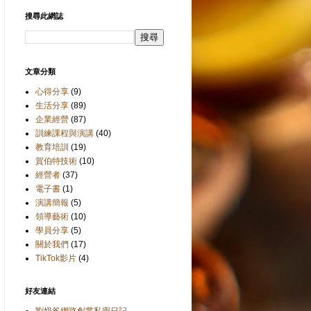
搜尋此網誌
文章分類
心得分享
(9)
生活分享
(89)
企業經營
(87)
訓練課程與演講
(40)
教育培訓
(19)
賀伯特技術
(10)
經營者
(37)
電子書
(1)
演講簡報
(5)
領導藝術
(10)
學員分享
(5)
關於我們
(17)
TikTok影片
(4)
好友連結