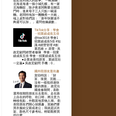
提起這則感人的故事。 一碗湯麵：
北海道海邊一個小城扎幌，有一家
北海麵舘，除夕夜老闆剛要去關店
門時，進來母子三人只點一碗湯
麵。老闆特地加一團麵煮一大碗，
端上桌對他們說：「新年快樂湯不
夠還可以加 。」還問他倆歲數...
TikTok分享：學會
ㄧ招業績成長五倍
@lsw3018 學會1
招業績成長5倍 #知
識 #經營管理 #創
業思維 ♬ 原聲 - 吳
政宏顧問經營者修煉 學會ㄧ招業
績成長五倍 學會ㄧ招業績成長五倍
●企業改善找群英，業績茁壯
一定贏● 吳政宏顧問 手機：0...
國外陪朋友逛街趣
賀伯特說：「財
富、珠寶、宮殿......
沒有一樣抵得過快
樂的價值」 政宏出
國進修期間，喜歡
運用假期陪朋友出去逛街。走在路
上自在的哼歌、吹口哨，將注意力
轉移焦點，外觀當地景物人潮。 歡
喜陪朋友們開心採購趣，當她們要
買衣服給父親或老公；我就是試衣
架、顏色尺寸參考站。輕鬆觀察買
些什麼...