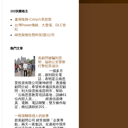
101快樂格主
蘆洲辣媽-Conyの享想窩
台灣Power傳銷、大賣場、DLC世
紀
綠色寵物生態科技(股)公司
熱門文章
吳顧問被騙到昆
明，協助公安警察
打擊犯罪成功
一個多月
前，接到陌生電
話，表明是云南思
普投資有限公司陳坤經理：透過楊
顧問介紹，希望有幸邀請吳政宏顧
問：到大陸雲南省昆明市，幫助
「云南思普教育培訓基地，訓練61
位內部人員」。 經過信函傳
真、電郵、電話聯繫；雙方條件敲
定，兩位講師於201...
一碗湯麵很感人的故事
群英顧問公司 經常接辦「企業導
航」兩天一夜集訓。在過程中我常