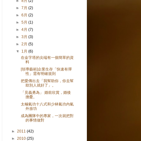
►
8月
(2)
►
7月
(2)
►
6月
(2)
►
5月
(1)
►
4月
(7)
►
3月
(3)
►
2月
(5)
▼
1月
(6)
在金字塔的尖端有一個簡單的資
料
[領導藝術]企業生存「快速有彈
性」需有明確規則
把愛傳出去「我幫助你，你去幫
助別人就好了」。
「見義勇為」 婚前欣賞，婚後
擔憂。
太極氣功十八式和少林氣功內氣
外放功
成為團隊中的專家，一次就把對
的事情做對
►
2011
(42)
►
2010
(25)