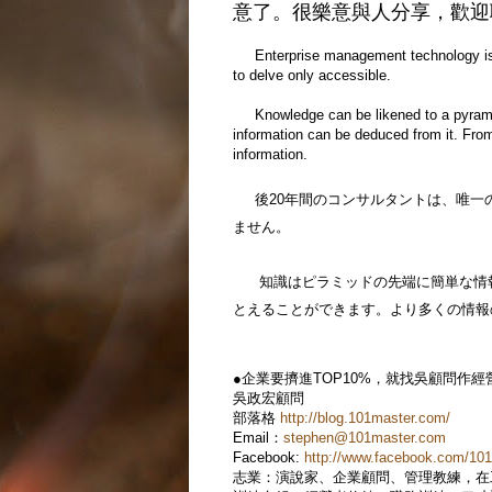
意了。很樂意與人分享，歡迎
Enterprise management technology is no
to delve only accessible.
Knowledge can be likened to a pyramid, a
information can be deduced from it. From
information.
後20年間のコンサルタントは、唯一
ません。
知識はピラミッドの先端に簡単な情報
とえることができます。より多くの情報
●企業要擠進TOP10%，就找吳顧問作經
吳政宏顧問
部落格
http://blog.101master.com/
Email：
stephen@101master.com
Facebook:
http://www.facebook.com/10
志業：演說家、企業顧問、管理教練，在