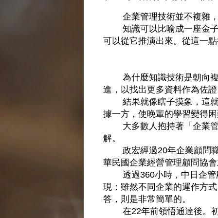
企業管理技術並不複雜，然
知識可以比喻成一座金子塔
可以從它推演出來。從這一點
為什麼知識技術是朝向複雜
進，以找出更多資料作為佐證
結果就像瞎子摸象，這就說
據一方，使晚輩的學習變得困
大多數人抱持著「企業管理
解。
政宏經過20年企業顧問職
華民國企業經營管理顧問協會
透過360小時，中日企管
現：雖然不同企業的運作方式
答，則是非常簡單的。
在22年前領悟通達後。初